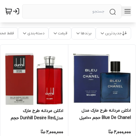
جدیدترین
برندها
قیمت
دسته‌بندی
فقط محص
ادکلن مردانه طرح مارک مدل
ادکلن مردانه طرح مارک
Blue De Chanel حجم 100میل
مدلDunhill Desire Red حجم
اسکلاره
100میل اسکلاره
2,000,000
2,000,000