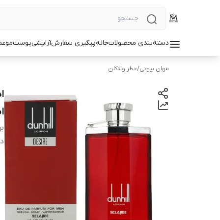
دسته‌بندی محصولات
خانه
پیگیری سفارش
آرایشی
پوست
مو
عط
مهان بیوتی
/
عطر وادکلن
ا
بر
دس