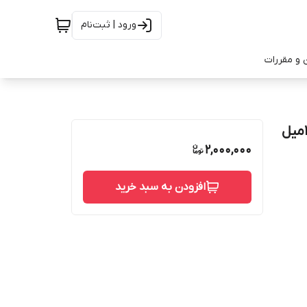
ورود | ثبت‌نام
 و مقررات
ادکلن مردانه طرح مارک مدلDunhill Desire Red حجم 100میل
2,000,000
افزودن به سبد خرید