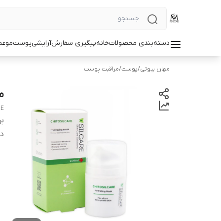
دسته‌بندی محصولات
خانه
پیگیری سفارش
آرایشی
پوست
مو
عط
مهان بیوتی
/
پوست
/
مراقبت پوست
م
RE
بر
دس