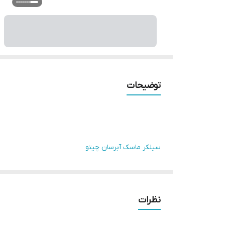
توضیحات
سیلکر ماسک آبرسان چیتو
کاربرد ها:
درمان آکنه ها
برطرف کننده التهاب و قرمزی آکنه ها
نظرات
کاهش دهنده و از بین برنده باکتری های مولد آکنه