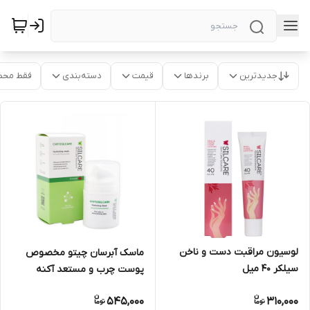
جدیدترین
برندها
قیمت
دسته‌بندی
فقط محص
لوسیون مراقبت دست و ناخن
ماسک آبرسان چیتو مخصوص
سیلکر 40 میل
پوست چرب و مستعد آکنه
سیلکر
545,000
310,000