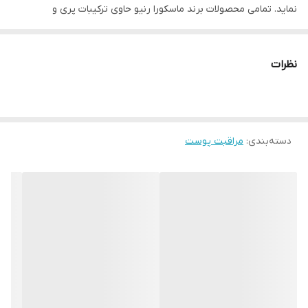
نماید. تمامی محصولات برند ماسکورا رنیو حاوی ترکیبات پری و
پروبیوتیک بوده که موجب تقویت بیشتر سد دفاعی پوست و جلوگیری
از تغییرات فلور نرمال پوست می گردد.
نظرات
محصولات مراقبت از پوست پروبیوتیک به تثبیت میکروبیوم پوست
کمک کرده و آن را در برابر عوامل محیطی از جمله آلودگی هوا، اشعه
خورشید و ... قدرتمند می سازد و خطر ابتلا به بیماری های پوستی مانند
دسته‌بندی
:
مراقبت پوست
رزاسه یا اگزما را کاهش می دهد.
با بالارفتن سن PH پوست نامتعادل و بالاتر از سطح نرمال شده و موجب
از دست دادن خاصیت ارتجاعی و تولید کمتر کلاژن می شود. پروبیوتیک
ها به کاهش سطح PH کمک کرده و پوست را قوی تر و شادابتر خواهند
کرد.
این ماسک با ترکیبات آنتی باکتریال خود تنظیم کننده ترشح پوست و نرم
کننده و ضدالتهاب می باشد باعث آبرسانی عمقی پوست و جمع کننده
منافذ می شود.