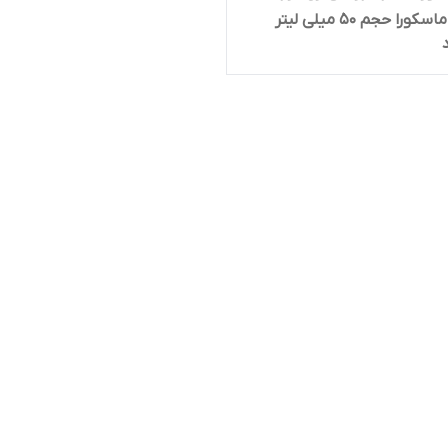
آبرسان ماسکورا حجم 50 میلی لیتر
M