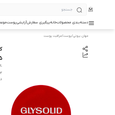
دسته‌بندی محصولات
خانه
پیگیری سفارش
آرایشی
پوست
مو
عط
مهان بیوتی
/
پوست
/
مراقبت پوست
ک
125م
ML
بر
دس