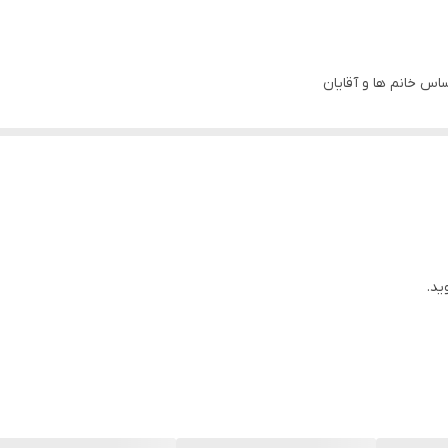
س خانم ها و آقایان
س
نیست!
ید.
هت بازسازی
یب دیده