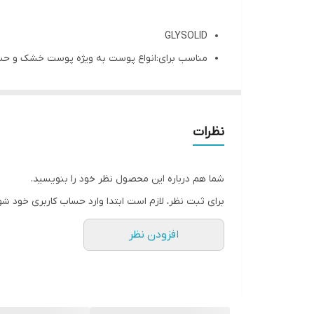
GLYSOLID
مناسب برای:انواع پوست به ویژه پوست خشک و حسا
مناسب: پوست خشک حتی بسیار خشک و اگزمایی
حجم:125میلی لیتر
تولید کننده:کشور آلمان
نظرات
این کرم اصل و ساخت آلمان می باشد
این محصول متفرقه، درجه دو، هندی و یا عرب نوی
شما هم درباره این محصول نظر خود را بنویسید.
حاوی گلیسیرین طبیعی
برای ثبت نظر، لازم است ابتدا وارد حساب کاربری خود شو
حاوی آلانتوئین موثر بر تحریک سلول های پوستی ج
افزودن نظر
نرم و مرطوب کننده قوی و موثر برای پوست‌های آس
کمک به کاهش پسوریازیس
التیام بخش پوست های حساس، دارای اگزما
دارای قدرت آبرسانی و ترمیم بالا