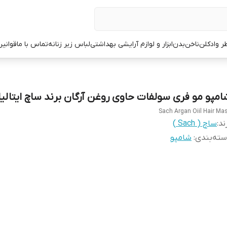
ر وادکلن
ناخن
بدن
ابزار و لوازم آرایشی بهداشتی
لباس زیر زنانه
تماس با ما
قوانین
امپو مو فری سولفات حاوی روغن آرگان برند ساچ ایتالیا
Sach Argan Oiil Hair Ma
ند:
ساچ ( Sach )
ته‌بندی
:
شامپو