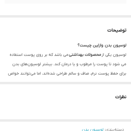
توضیحات
لوسیون بدن وازلین چیست؟
لوسیون یکی از
محصولات بهداشتی
می باشد که بر روی پوست استفاده
می شود تا پوست را مرطوب و یا درمان کند. بیشتر لوسیون‌های بدن
برای حفظ پوست نرم، صاف و سالم طراحی شده‌اند، اما می‌توانند خواص
ضد پیری و حاوی عطر نیز داشته باشند. لوسیون ها بدون احساس
سنگینی آبرسانی معقولی دارند و برای افرادی که پوست چرب دارند خوب
نظرات
عمل می کنند. حتی کسانی که پوست خشک دارند ممکن است در طول
ماه های تابستان که هوا گرم و مرطوب است از لوسیون استفاده
کنند.لوسیون وازلین یکی از بهترین لوسیون بدن موجود در بازار
مناسب
دسته‌بندی
:
مراقبت از بدن
لوسیون بدن
میباشد.