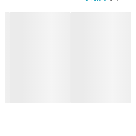
انواع لوسیون بدن وازلین
لوسیون بدن مارک وازلین مدل advanced repair (لوسیون بدن وازلین
سفید)
(Vaseline Intensive Care Advanced Repair Body Lotion
Fregrance Free)
آبرسان قوی و مرطوب کننده پوست تا 24 ساعت
ضد التهاب
بدون ایجاد حس چربی و جذب سریع روی پوست
فاقد بو و عطر
مناسب برای پوست‌های خشک
دارای بافت نرم و سبک