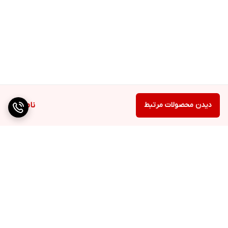
حجم: 400میلی‌لیتر
آبرسانی و مرطوب کننده پوست
نرم کننده و تقویت کننده پوست
افزایش طراوت و شادابی پوست
جذب سریع پوست بدون ایجاد حس چربی
ضد التهاب
دیدن محصولات مرتبط
ناموجود
حاوی عصاره گیاه آلوئه ورا
دارای ویتامین‌ E
مناسب برای انواع پوست.
راهنمای استفاده: از این محصول میتوانید به صورت روزانه بعد از هر
استحمام استفاده کنید
برگشت به بالا