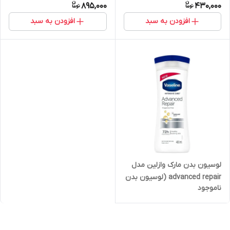
895,000
430,000
افزودن به سبد
افزودن به سبد
لوسیون بدن مارک وازلین مدل
advanced repair (لوسیون بدن
ناموجود
وازلین )