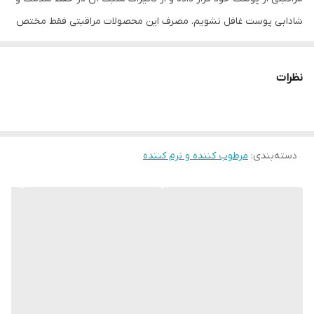
شادابی پوست غافل نشویم. مصرف این محصولات مراقبتی فقط مختص
افرادی که پوست خشک یا خیلی زبر دارند نیست بلکه همه با انواع
پوست باید به فکر رطوبت رسانی و حفظ رطوبت پوست خود باشند تا از
نظرات
آسیب دیدن آن جلوگیری شود. کرم
مرطوب کننده
هیدرودرم به واسطه
وجود گلیسیرین در ترکیبات خود موجب آبرسانی و حفظ رطوبت پوست
شده و در افزایش نرمی و لطافت آن تاثیر مثبتی دارد. این محصول در
دسته‌بندی
:
مرطوب کننده و نرم کننده
رفع خارش پوست خشک و حساس هم موثر بوده و برای پوست صورت،
دست و گردن قابل استفاده است. روغن آووکادو موجود در کرم مرطوب
کننده دست و صورت هیدرودرم ضمن رطوبت‌رسانی به پوست در درمان
جوش و آکنه هم تاثیر دارد و به جوانسازی پوست کمک می‌کند. این کرم
با فرمولاسیون و ترکیبات گیاهی خود در کاهش و تسکین التهابات و
قرمزی پوست نقش بسزایی داشته و به ترمیم و بازسازی بافت آن کمک
می‌نماید. شی‌باتر موجود در کرم مرطوب کننده هیدرودرم کاسه‌ای از
خواص آنتی باکتریال و ضدقارچ برخوردار بوده و موجب کاهش