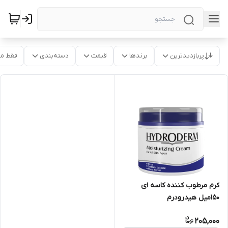
پربازدیدترین
برندها
قیمت
دسته‌بندی
فقط م
کرم مرطوب کننده کاسه ای
150میل هیدرودرم
205,000