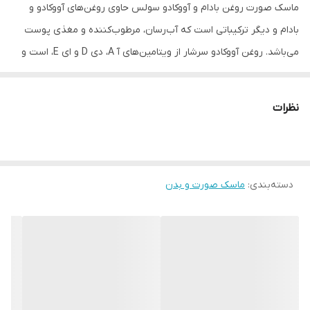
ماسک صورت روغن بادام و آووکادو سولس حاوی روغن‌های آووکادو و
بادام و دیگر ترکیباتی است که آب‌رسان، مرطوب‌کننده و مغذی پوست
می‌باشد‌. روغن آووکادو سرشار از ویتامین‌های آ A، دی D و ای E، است و
علاوه بر این ویتامین‌ها، پوست را با مواد موثری همچون؛ پتاسیم،
لسیتین و بسیاری از مواد مغذی دیگر مرطوب و تغذیه می‌کند. آووکادو و
نظرات
روغن بادام، هر دو سرشار از اسیدهای چرب امگا۳ و ضروری هستند. این
دو با ویژگی ضداکسیدانی و فیبر، از پوست در برابر پرتوهای خورشید،
آلودگی‌ها و رادیکال‌های آزاد آسیب‌رسان محافظت می‌کند.
دسته‌بندی
:
ماسک صورت و بدن
ماسک صورت آووکادو و بادام سولس، با ترکیب این دو روغن به محصولی
تبدیل شده است که علاوه بر متعادل کردن چربی پوست به حفظ سلامت
و شادابی پوست و جلوگیری از خشکی آن کمک می‌کند. همچنین از ظاهر
شدن چین و چروک‌های ریز و عميق جلوگیری خواهد نمود.
همانطور که ذکر شد، ماسک صورت آووکادو و بادام سولس، کنترل‌کننده‌ی
ترشح چربی پوست را در برنامه‌ی خود دارد. این مورد در پیش‌گیری و