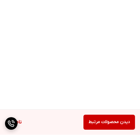
حاوی ۵ درصد روغن درخت چای و دکسپانتنول
پاکسازی عمیق و استفاده راحت و آسان
حاوی سورفکتانت تخصصی چشم
فاقد رنگ، اسانس، الکل
ترکیبات
آب دیونیزه، عصاره درخت چای، دی سدیم کوکو امفو دی استات، لوریل
گلوکوزاید، کوکو گلوکوزاید، گلیسرین، پی ای جی ۴۰، روغن کرچک
هیدروژنه، دکسپانتنول، پی ای جی ۷، گلیسریل کوکوات، توکوفریل استات،
آلانتویین، سدیم هیالورونیت، پورد برگ آلوورا.
چطور مصرف کنیم
ابتدا دست‌ها را شسته، سپس صورت را با کمی آب مرطوب نمایید. مقدار
کافی از فوم شستشوی پلک و مژه آیسول را کف دست ریخته و پلک‌ها و
دیدن محصولات مرتبط
ناموجود
مژه‌ها را ماساژ داده و آبکشی نمایید.