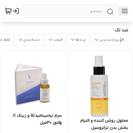
ضد لک
پربازدیدترین
برندها
قیمت
دسته‌بندی
فقط م
سرم نیاسینامید٪۵ و زینک ٪١
محلول روشن کننده و التیام
وکتور ۳۰میل
بخش بدن ترانزوسیل