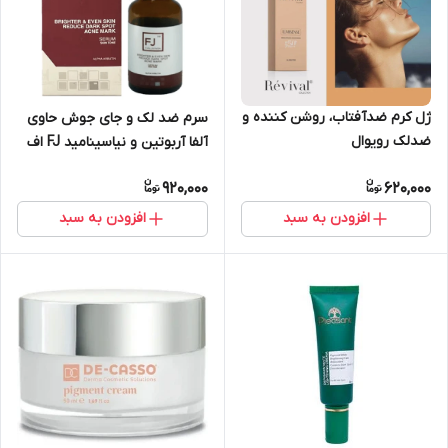
ژل کرم ضدآفتاب، روشن کننده و
سرم ضد لک و جای جوش حاوی
ضدلک رویوال
آلفا آربوتین و نیاسینامید FJ اف
جالراون | 30 میل
920,000
620,000
افزودن به سبد
افزودن به سبد