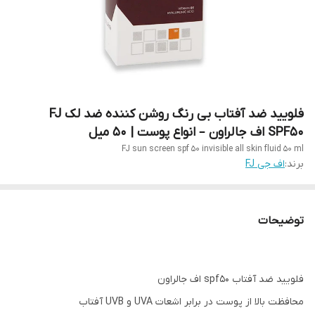
فلویید ضد آفتاب بی رنگ روشن کننده ضد لک FJ
SPF50 اف جالراون – انواع پوست | 50 میل
FJ sun screen spf 50 invisible all skin fluid 50 ml
برند:
اف جی FJ
توضیحات
فلویید ضد آفتاب spf50 اف جالراون
محافظت بالا از پوست در برابر اشعات UVA و UVB آفتاب