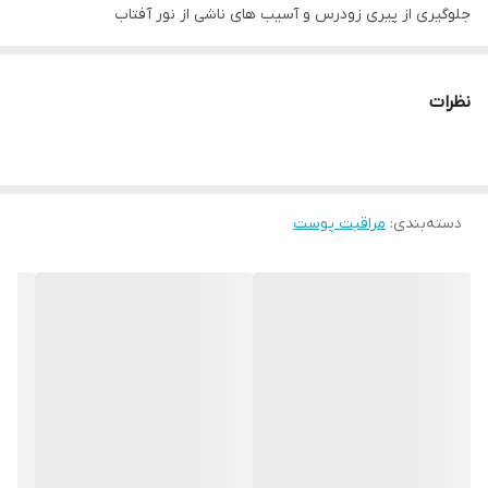
جلوگیری از پیری زودرس و آسیب های ناشی از نور آفتاب
بافت سبک و فاقد چربی
بدون ایجاد رد سفید روی پوست
نظرات
مرطوب کننده پوست
مناسب برای دور چشم
مناسب برای انواع پوست
ترکیبات:
دسته‌بندی
:
مراقبت پوست
تینوسرب ام، یووینول mc80، شی باتر، یووینول 150 T، گلیسریل مونو
استئارات، عصاره آلوئه ورا، گلیسرین، سدیم پی سی ای، ایزوپروپیل
میرستات، استئارات 25، استئاریل الکل، عصاره گل همیشه بهار، فنوکسی
اتانول، ویتامین ب5، دایمتیکون، ونیل دایمتیکون کرای پلیمر، موم زنبور
عسل، اسید سیتریک، آب دیونیزه.