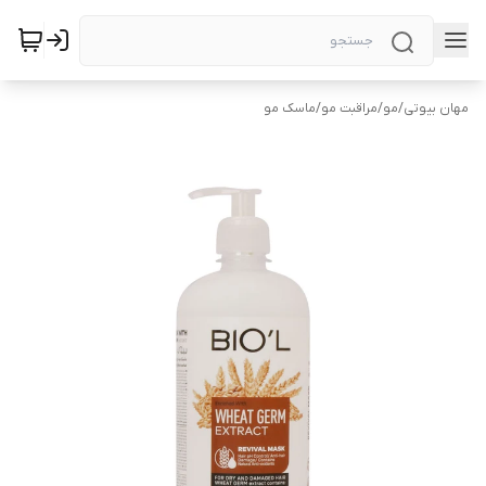
مهان بیوتی
/
مو
/
مراقبت مو
/
ماسک مو