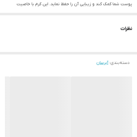
پوست شما کمک کند و زیبایی آن را حفظ نماید. این کرم با خاصیت
آبرسانی که دارد، باعث می‌شود پوست شما در طول روز به راحتی
نگه‌داری شود و خشکی پوست را جلوگیری می‌کند. همچنین
نظرات
مرطوب‌کننده قویی است که به حفظ رطوبت پوست کمک می‌کند و باعث
می‌شود پوست شما همیشه نرم و لطیف باشد. این کرم با داشتن
ویتامین‌های مفید برای پوست، به تقویت و ترمیم پوست کمک می‌کند و
دسته‌بندی
:
آبرسان
در مقابله با عوامل مخرب محیطی مانند آلودگی هوا و اشعه‌های مضر
خورشید، پوست شما را محافظت می‌کند. علاوه بر این برای انواع مختلف
پوست طراحی‌شده‌است و هم برای پوست خشک و هم برای پوست چرب
مناسب است. کرم چند منظوره کلیون مدل Multipurpose Cream با
حجم 300 میلی لیتر، یک گزینه عالی برای مراقبت از پوست شما در طول
روز است. با استفاده از این کرم، می‌توانید پوست خود را در برابر خشکی
محافظت کنید و با داشتن پوستی نرم و لطیف، از زیبایی بیشتری
برخوردار باشید.