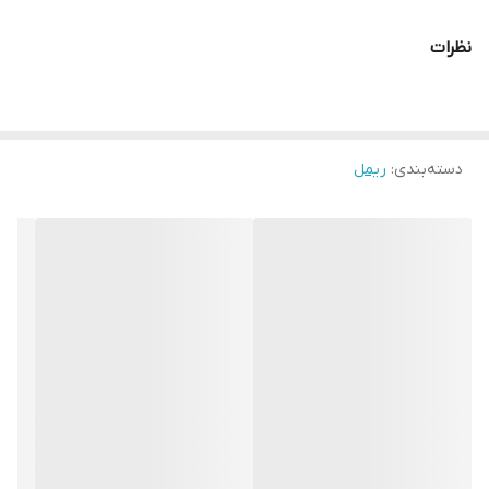
شدگی پوشش می دهد و بهترین نتیجه را به ارمغان می آورد. با داشتن
نظرات
برس ژله ای از نوع ریمل‌های حجم‌دهنده و بلند کننده است که علاوه
برحالت دار کردن مژه ها از چسبیدن آن ها به هم جلوگیری می‌کند.
همچنین انحنای بسیار زیبایی به مژه ها می بخشد و برای افرادی مناسب
دسته‌بندی
:
ریمل
است که مژه های کوتاه و کم پشت دارند.