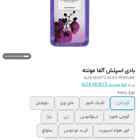
بادی اسپلش آلفا مونته
ALFA MONTE BODY PERFUME
برند:
الفا مونته ALFA MONTE
نوع رایحه
گودگرل
لالیک لامور
مای وی
بلوچنل
گوچی فلورا
اینوکتوس
زن
یارا
الور هوم اسپورت
کرید اونتوس
ساواچ