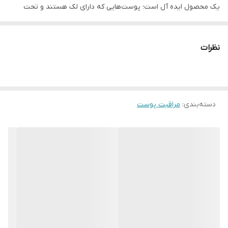
یک محصول ایده آل است؛ پوست‌هایی که دارای لک هستند و تحت
درمان قرار دارند، بهتر است هر روز شستشو شوند تا روند درمانی
سریعتر پیش رود؛
نظرات
به همین منظور استفاده و خرید ضد لک قوی برای صورت، امری مهم در
تسریع روند درمان است.
برای این نوع پوست‌ها، بهتر است از شوینده‌های ملایم ضد لک و التهاب
دسته‌بندی
:
مراقبت پوست
استفاده کرد. به عنوان مثال ژل شستشوی ضد لک اف جالراون یک
محصول ایده آل برای شستشوی روزانه پوست‌های دارای لک است.
ویژگی های اصلی محصول:
پاک کننده عمیقی آلودگی از پوست
روشن کننده و شفاف کننده پوست
کمک به کاهش لک و تیرگی های پوست
آبرسانی و ایجاد رطوبت
حاوی آلفا آربوتین، نیاسینامید، عصاره بابونه و آلانتوئین