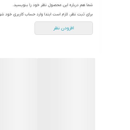
همچنین تولید کلاژن را بهبود بخشیده و از پیری زودر
شما هم درباره این محصول نظر خود را بنویسید.
ویژگی های اصلی محصول:
برای ثبت نظر، لازم است ابتدا وارد حساب کاربری خود شو
آبرسانی عمیق
افزودن نظر
ایجاد یک لایه محافظ بر روی پوست
حفظ رطوبت پوست به مدت طولانی
تسکین دهنده، ضد التهاب و قرمزی
ایجاد نرمی و لطافت پوست
بافت سبک و جذب سریع
حاوی هیالورونیک اسید، شی باتر، موم زنبور عسل، فاق
مناسب برای پوست‌های خشک و حساس
برند: اف جی