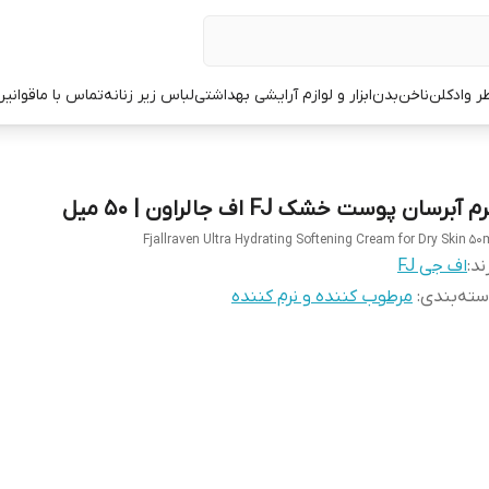
ر وادکلن
ناخن
بدن
ابزار و لوازم آرایشی بهداشتی
لباس زیر زنانه
تماس با ما
قوانین
م آبرسان پوست خشک FJ اف جالراون | 50 میل
Fjallraven Ultra Hydrating Softening Cream for Dry Skin 50
ند:
اف جی FJ
ته‌بندی
:
مرطوب کننده و نرم کننده