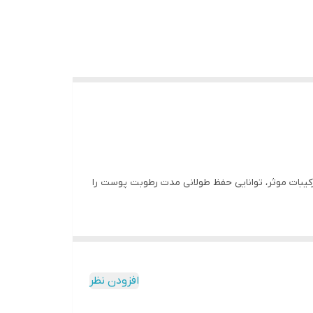
شتن ترکیبات موثر، توانایی حفظ طولانی مدت رطوبت پوست را
ند بلکه به کاهش تحریکات و حفظ نرمی و لطافت پوست نیز کمک
پوست است.
ن کرم حاوی هیالورونیک اسید است که به سرعت جذب پوست شده
افزودن نظر