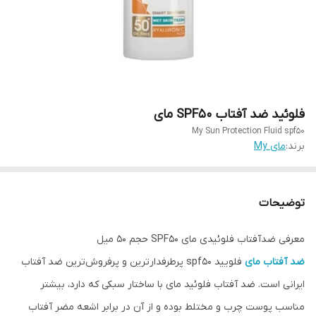
فلوئید ضد آفتاب SPF50 مای
My Sun Protection Fluid spf50
برند:
مای My
توضیحات
معرفی ضدآفتاب فلوئیدی مای SPF۵۰ حجم ۵۰ میل
ضد آفتاب مای
فلویید spf۵۰ پرطرفدار‌ترین و پرفروش‌ترین ضد آفتاب
ایرانی است. ضد آفتاب فلوئید مای با ساختار سبکی که دارد، بیشتر
مناسب پوست چرب و مختلط بوده و از آن در برابر اشعه مضر آفتاب