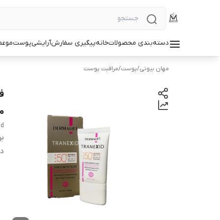
دسته‌بندی محصولات
خانه
پیگیری سفارش
آرایشی
پوست
مو
عط
مهان بیوتی
/
پوست
/
مراقبت پوست
ف
+
id
بر
دس