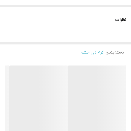
کرم ژل دور چشم ماموریتا
، بهبود گردش خون مویرگی پوست دور
چشم
نظرات
تقویت تولید کلاژن و افزایش کشسانی پوست با پپتیدهای موجود
محصولی مناسب برای جوانسازی و کاهش چین و چروک پوست اطراف
چشم
دسته‌بندی
:
کرم دور چشم
برطرف ساختن خستگی دور چشم با فرمولاسیون فاقد چربی و غیر
جوش‌زا
مزایای کرم دور چشم ماموریتا
حاوی کافئین، پپتید، نیاسین‌آمید و
رتینول
برای مراقبتی چندمنظوره
بهبود گردش خون مویرگی و کاهش تیرگی دور چشم
افزایش استحکام و خاصیت کشسانی پوست دور چشم
فرموله شده با ترکیبات وگان و فاقد مشتقات حیوانی
فاقد چربی و غیرجوش‌زا، مناسب برای انواع پوست
کاهش عمق چین و چروک‌های ریز و درشت