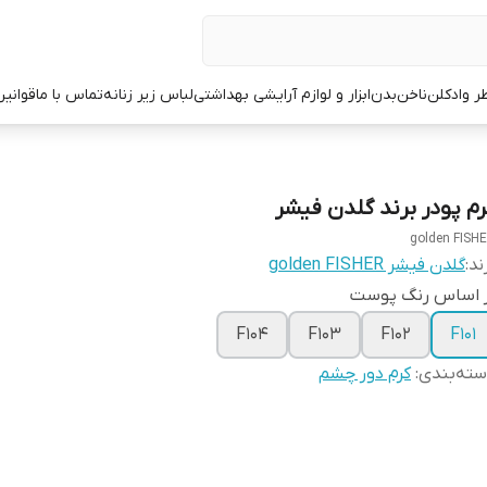
ر وادکلن
ناخن
بدن
ابزار و لوازم آرایشی بهداشتی
لباس زیر زنانه
تماس با ما
قوانین
رم پودر برند گلدن فیشر
golden FISH
ند:
گلدن فیشر golden FISHER
ر اساس رنگ پوست
F104
F103
F102
F101
ته‌بندی
:
کرم دور چشم