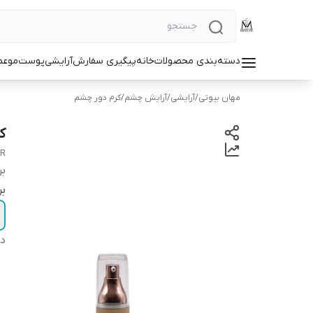
دسته‌بندی محصولات
خانه
پیگیری سفارش
آرایشی
پوست
مو
عط
مهان بیوتی
/
آرایشی
/
آرایش چشم
/
کرم دور چشم
ک
ER
بر
ب
دس