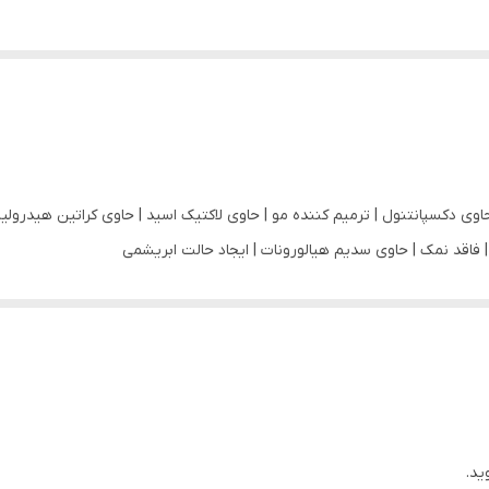
اوی دکسپانتنول | ترمیم کننده مو | حاوی لاکتیک اسید | حاوی کراتین هیدرولیز
| فاقد نمک | حاوی سدیم هیالورونات | ایجاد حالت ابریشمی
ید.