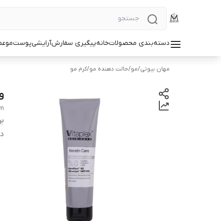
دسته‌بندی محصولات
خانه
پیگیری سفارش
آرایشی
پوست
مو
عط
مهان بیوتی
/
مو
/
حالت دهنده مو
/
کرم مو
و
am
بر
دس