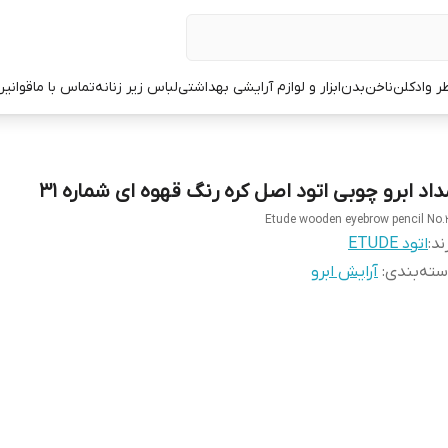
ر وادکلن
ناخن
بدن
ابزار و لوازم آرایشی بهداشتی
لباس زیر زنانه
تماس با ما
قوانین
داد ابرو چوبی اتود اصل کره رنگ قهوه ای شماره 31
Etude wooden eyebrow pencil No.
ند:
اتود ETUDE
ته‌بندی
:
آرایش ابرو