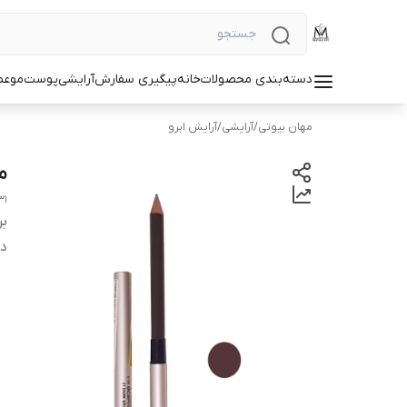
دسته‌بندی محصولات
خانه
پیگیری سفارش
آرایشی
پوست
مو
عط
مهان بیوتی
/
آرایشی
/
آرایش ابرو
م
31
بر
دس