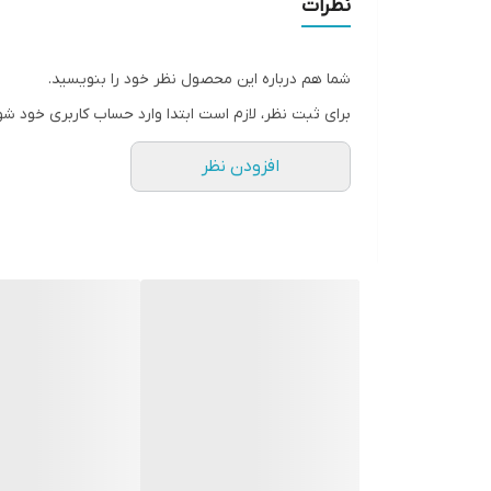
نظرات
ساخت کره جنوبی
توضیحات
شما هم درباره این محصول نظر خود را بنویسید.
مداد ابرو چوبی اتود رنگ قهوه ای شماره 31
برای ثبت نظر، لازم است ابتدا وارد حساب کاربری خود شو
شکی نیست که آرایش چشم، بدون آرایش ابرو هیچ زیبایی و 
افزودن نظر
زیبایی ببخشید، استفاده از مداد ابرو اتود می باشد. ا
خود بدهید. میزان کیفیت این
مداد ابرو
به حدی بالاست ک
ابرو است که به شما کمک می کند تا قبل از استفاده از م
ویژگی های محصول
دارای غلاف تمام فلزی
دارای وزن سبک و کاربری آسان
برخوردار بودن از چوب مرغوب
ماندگاری بالا (8 ساعته)
دارای بافت نرم
طرز استفاده از مداد ابروی اتود