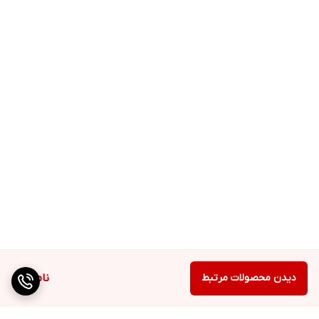
بهتر هستند.
نشان و گواهینامه CE (مختص نسخه اروپایی) :
شرکت براون آلمان علامت CE که مخفف استاندار اروپا می باشد را فقط
برای مدل های جعبه انگلیسی لحاظ کرده است و متاسفانه مدل های
عربی این نشان را ندارند.
این راحت ترین روش تشخیص مدل نسخه اروپایی و عربی می باشد
که هم روی بدنه و هم روی جعبه دستگاه مشخص شده است.
علامت گذاری CE بر روی محصول تضمین می کند که محصول در بازار
مشترک EFTA و اتحادیه اروپا (از جمله 30 کشور EEA ) می تواند به
فروش برسد.
دیدن محصولات مرتبط
ناموجود