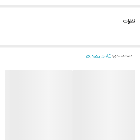
دارای چراغ جهت دیدن ریزترین موها
شیو راحت و بدون درد
نظرات
بدون ایجاد خراش و بریدگی روی پوست
سیستم اصلاح دایره ای
دارای مخزن جمع کننده موهای اصلاح شده
دسته‌بندی
:
موتور بی صدا
آرایش صورت
منبع انرژی: باتری
توضیحات
مشخصات محصول
بازخوردها