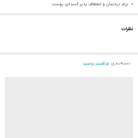
نرم، درخشان و انعطاف پذیر کننده‌ی پوست
بدون ایجاد چسبندگی یا رد چربی روی پوست
جذب سریع و راحت و غیر حساسیت زا
نظرات
بدون عطر، الکل، پارابن، فتالات، سولفات
توضیحات
توضیحات
دسته‌بندی
:
مراقبت پوست
ژل آبرسان کلینیک مناسب پوست خشک حجم ۱۲۵ میلی لیتر
Clinique Dramatically Different Moisturizing Lotion+ 125ml
آبرسان کلینیک پوست خشک
دراماتیکالی دیفرنت محصولی ویژه و
منحصربفرد با فرمولاسیونی جدید است که به افزایش رطوبت پوست
کمک خواهد کرد. این ژل تعادل رطوبت پوست‌های خیلی خشک را
برقرار کرده و با این حال برای استفاده در قسمت‌های چرب پوست مثل
ناحیه T نیز بسیار مناسب است.
ژل دراماتیکالی کلینیک پوست را نرم و صاف کرده و بافت و وضعیت