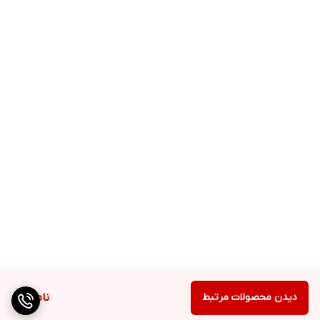
و برای پوست‌ خیلی خشک و مختلط مناسب است.
فواید ژل مرطوب کننده و آبرسان دراماتیکالی :
باعث آبرسانی و حفظ رطوبت روی پوست تا ۸ ساعت می شود.
به راحتی روی پوست پخش شده و سریعا جذب پوست می شود.
تعادل پوست را حفظ کرده و باعث شادابی بیشتر پوست چرب می
شود.
باعث افزایش درخشندگی پوست، نرمی، لطافت و یکدستی آن می شود.
دیدن محصولات مرتبط
ناموجود