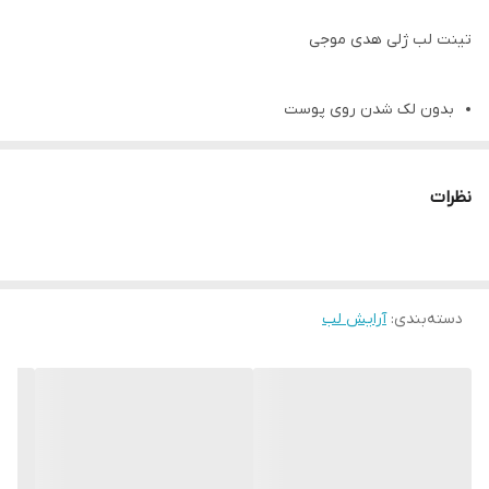
تینت لب ژلی هدی موجی
بدون لک شدن روی پوست
بافت ژلی و نرم
در ۴ رنگ جذاب
نظرات
ماندگاری ۲۴ ساعته
ضد آب و تعریق
بدون لک شدن
دسته‌بندی
:
فید راحت و سبک
آرایش لب
پیگمنت بالا
پوکه استیکی و مواد ژله ای
مناسب رژگونه ، رژ لب ، سایه و …
فرمولاسیون ژله ای خنک کننده