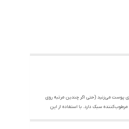
 پوست می‌‌زنید (حتی اگر چندین مرتبه روی
رطوب‌کننده سبک دارد. با استفاده از این
 نگران اشعه‌‌های مضر UVA و UVB آفتاب نباشید، زیرا ضدآفتاب بیوتی اف جوسان PA++++ و SPF50+ است که بخوبی از پوست در برابر نور خورشید