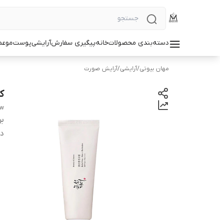
دسته‌بندی محصولات
خانه
پیگیری سفارش
آرایشی
پوست
مو
عط
مهان بیوتی
/
آرایشی
/
آرایش صورت
ک
ew
بر
دس