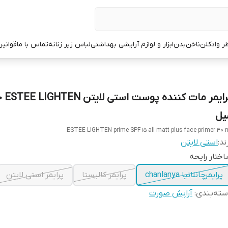
ر وادکلن
ناخن
بدن
ابزار و لوازم آرایشی بهداشتی
لباس زیر زنانه
تماس با ما
قوانین
یل
ESTEE LIGHTEN prime SPF 15 all matt plus face primer 40 
ند:
استی لایتن
ختار رایحه
پرایمرچانلانیا chanlanya
پرایمر کالیستا
پرایمر استی لایتن
ته‌بندی
:
آرایش صورت