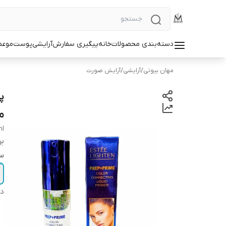
دسته‌بندی محصولات
خانه
پیگیری سفارش
آرایشی
پوست
مو
عط
مهان بیوتی
/
آرایشی
/
آرایش صورت
م
ml
بر
سا
دس