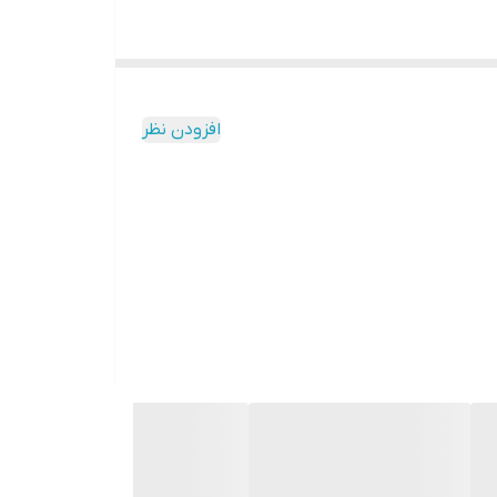
افزودن نظر
ان ثابت بمانند و بافتی یکدست داشته باشند.البته این پرایمر علاوه
بر زیرسازی آرایش و آماده کردن پوست برای آرایش، ویژگی‌های متعدد دیگه ای هم دارد که به عنوان مراقبت پوست نیز استفاده میشود.استی لایتن ESTEE LIGHTEN دارای ویتامین های مورد