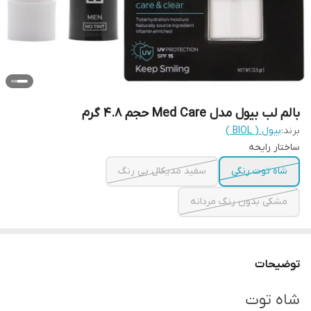
بالم لب بیول مدل Med Care حجم 4.8 گرم
برند:
بیول ( BIOL )
ساختار رایحه
شاه توت رنگی
سفید مدیکال بی رنگ
مشکی بدون رنگ مردانه
توضیحات
شاه توت