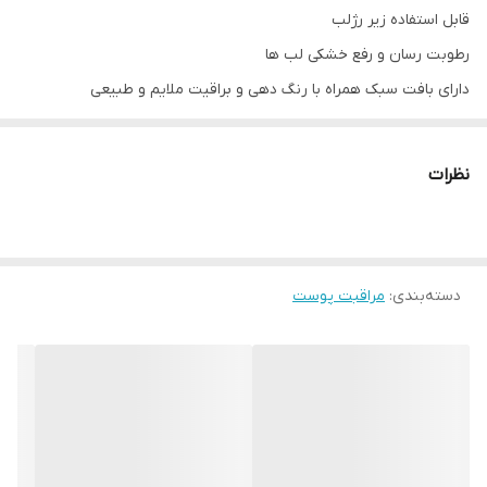
قابل استفاده زیر رژلب
رطوبت رسان و رفع خشکی لب ها
دارای بافت سبک همراه با رنگ دهی و براقیت ملایم و طبیعی
دارای SPF و محافظت از پوست لب در برابر اشعه مضر خورشید
حاوی ویتامین E، کره کاکائو و موم زنبور عسل
نظرات
رنگ
Purple Tint
ویژگی
دسته‌بندی
:
مراقبت پوست
تغذیه کننده , دارای SPF , مرطوب کننده , نرم کننده
______________________________________________________
سفید مدیکال
فاقد رنگ
رطوبت رسان و رفع خشکی لب ها
دارای SPF و محافظت از پوست لب در برابر اشعه مضر خورشید