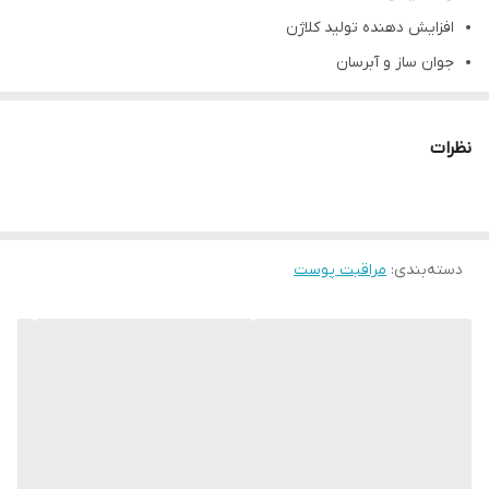
افزایش دهنده تولید کلاژن
جوان ساز و آبرسان
حاوی کوآنزیم Q10
رطوبت رسانی
نظرات
حجم 250میل
چند منظوره
دسته‌بندی
:
مراقبت پوست
دارای بالاترین مقدار آبرسان برای پوست
باعث ایجاد کلاژن بیشتر در پوست
جلوگیری از ایجاد چروک و پیری بر روی پوست
مناسب برای زیر ساز آرایش
ماکادمیا
آبرسان و محافظت کننده پوست
مغذی و جوان کننده پوست