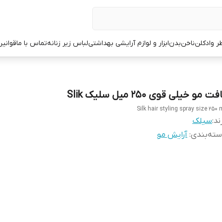
ر وادکلن
ناخن
بدن
ابزار و لوازم آرایشی بهداشتی
لباس زیر زنانه
تماس با ما
قوانین
فت مو خیلی قوی 250 میل سلیک Slik
Silk hair styling spray size 250 
ند:
سیلک
ته‌بندی
:
آرایش مو