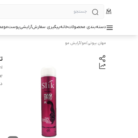
دسته‌بندی محصولات
خانه
پیگیری سفارش
آرایشی
پوست
مو
عط
مهان بیوتی
/
مو
/
آرایش مو
تا
ml
بر
دس