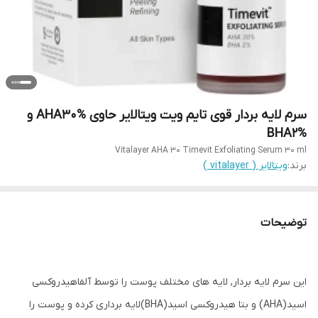
سرم لایه بردار قوی تایم ویت ویتالایر حاوی AHA30% و
BHA2%
Vitalayer AHA 30 Timevit Exfoliating Serum 30 ml
برند:
ویتالایر ( vitalayer )
توضیحات
این سرم لایه بردار, لایه های مختلف پوست را توسط آلفاهیدروکسی
اسید(AHA) و بتا هیدروکسی اسید(BHA)لایه برداری کرده و پوست را