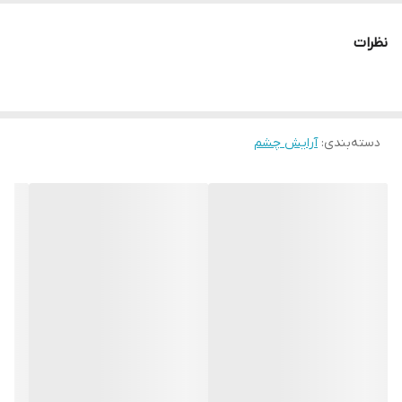
دارای سری ماژیکی و روان
نظرات
کاملا مشکی
بدون ایجاد حساسیت
ماندگاری 36 ساعته
دسته‌بندی
:
خط چشم ماژیکی Hello Kiss
آرایش چشم
خط چشم ماژیکی Hello Kiss یک خط چشم روان و با کیفیت با طراحی
بدنه بسیار زیبا میباشد.
چشم یکی از اعضای مهم صورت محسوب می شود که آرایش آن از
مهمترین دغدغه‌های افراد به شما می رود‏.
‏ زیرا آرایش چشم ها در بزرگ و کوچک جلوه‌ دادن چشم نقش دارد‏.‏ با
آرایش مناسب چشم ها، میتوان چشم‌های گیرایی را نشان داد و همین
امر باعث افزایش اعتماد به‌نفس و ارتباط افراد با دیگران خواهد شد‏.
خط چشم در انواع مختلف قلمویی و ماژیکی توسط سازندگان لوازم
آرایشی تولید می‌شوند که بر اساس راحتی و سلیقه خانم‌‌ها با تنوع زیادی