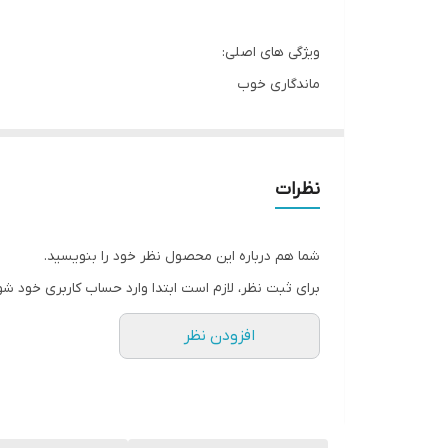
ویژگی های اصلی:
ماندگاری خوب
بافت کاملا نرم
دارای برس نمدی
دارای ساچمه جهت خشک نشدن مواد
نظرات
حاوی رنگدانه قوی
ایجاد خطوط یکدست
شما هم درباره این محصول نظر خود را بنویسید.
ضدحساسیت
برای ثبت نظر، لازم است ابتدا وارد حساب کاربری خود شو
ضدآب
افزودن نظر
برند نیل آسا یک برند کاملا ایرانی است. نیل آسا متعل
توان به پنکک، رژگونه و انواع رژلب ها اشاره کرد. این 
شما به ارمغان می آورد.
خط چشم ماژیکی قلمی نیل آسا