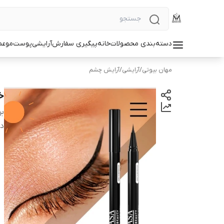
دسته‌بندی محصولات
خانه
پیگیری سفارش
آرایشی
پوست
مو
عط
مهان بیوتی
/
آرایشی
/
آرایش چشم
خ
بر
دس