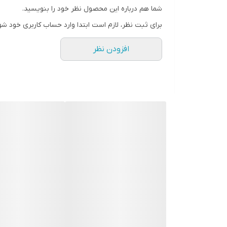
شما هم درباره این محصول نظر خود را بنویسید.
کشیدن انواع خط چشم کوزه ای ضد آب رزابی Rosabe
برای ثبت نظر، لازم است ابتدا وارد حساب کاربری خود شو
چشم های درشت :
خط چشم پهن کاملا برای شما برا
افزودن نظر
انتخاب کنید.
چشم های گود رفته :
یک خط چشم باریک و ظریف می 
چشم های از حدقه بیرون زده :
یک خط چشم پهن در با
آرایش می کنید انتخاب کنید.
چشم های ریز :
برای درشت جلوه کردن چشم ها بهت
درشت تر جلوه می کنند.