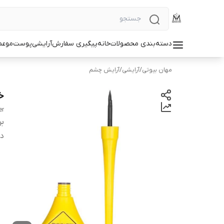
دسته‌بندی محصولات
خانه
پیگیری سفارش
آرایشی
پوست
مو
عط
مهان بیوتی
/
آرایشی
/
آرایش چشم
خط
er
بر
دس