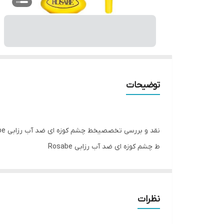
توضیحات
نقد و بررسی تخصصیخط چشم کوزه ای ضد آب رزابی Rosabe
ط چشم کوزه ای ضد آب رزابی Rosabe
Rosabe waterproof jar eyeliner
مشکی و جلوه ی زیبایی بوده که در برابر آب و
تعری
نظرات
می‌تواند مورد پسند بسیاری از افراد واقع شود.