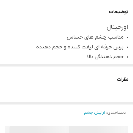
توضیحات
اورجینال
مناسب چشم های حساس
برس حرفه ای لیفت کننده و حجم دهنده
حجم دهندگی بالا
برس کردن یکسان مژه ها
پرپشت کننده
نظرات
متریال با کیفیت و بدون ریزش
بلند کننده
لیفت کننده
دسته‌بندی
:
آرایش چشم
مناسب برای استفاده روزانه
دارای اپلیکاتور بزرگ و حرفه ای برای پوشش بهتر