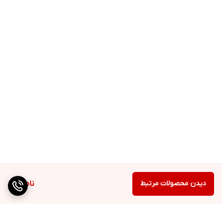
باید در نظر داشته باشیم که وجود هیالورونیک اسید برای حفظ
سلامت و رطوبت پوست ما کاملا ضروری است. کرم پوست
طبیعی دکاسو De-Casso حجم 50ml باعث از بین رفتن چین و
چروک و خطوط پوست صورت میشود و برای زیبایی و شفافیت
پوست میتوان از آن استفاده کرد.
روش استفاده از کرم پوست طبیعی دکاسو De-Casso حجم
50ml
مقدار کافی از کرم پوست طبیعی دکاسو را با انگشت خود
بردارید و با حرکات دورانی و آرام روی پوست خود بمالید تا
جذب شود.
دیدن محصولات مرتبط
ناموجود