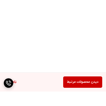
موجود در این ژل پاک کننده پوست چرب علاوه بر مبارزه
با جوش و جلوگیری از ایجاد آن به حفظ رطوبت و آبرسانی
هم کمک می‌کنند.
نحوه استفاده از ژل پاک کننده پوست چرب دکاسو حجم
۲۰۰ml
پس از خیس کردن صورت خود ، مقدار کافی از ژل پاک
کننده را به مدت ۲ تا ۳ دقیقه با ماساژ و انجام حرکات
دایره‌ای روی پوست خود بمالید و تمیز کنید و سپس با آب
ولرم بشویید.
DE-CASSO
محصولات DE-CASSO
دیدن محصولات مرتبط
ناموجود