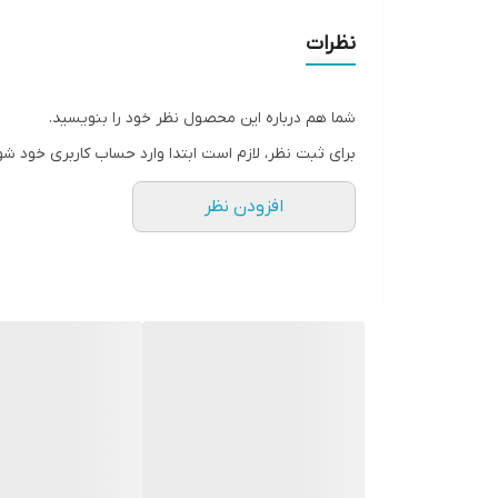
بدون ایجاد حس سنگینی روی پوست
نظرات
مناسب برای انواع پوست حتی پوست حساس
فاقد تست حیوانی
شما هم درباره این محصول نظر خود را بنویسید.
ترکیبات :
برای ثبت نظر، لازم است ابتدا وارد حساب کاربری خود شو
 Arbutin, Sodium Hyaluronate, Patch 20, Panthenol
افزودن نظر
روش مصرف :
هر شب یک نوبت پس از پاکسازی پوست، چند قطره از س