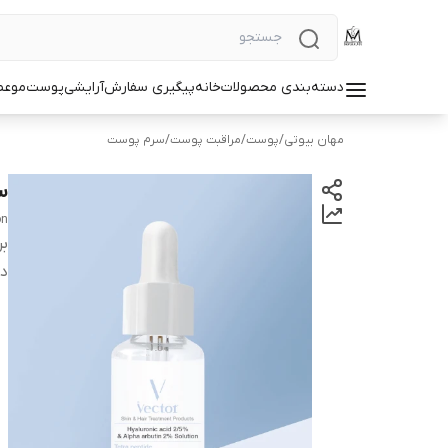
دسته‌بندی محصولات
خانه
پیگیری سفارش
آرایشی
پوست
مو
عط
مهان بیوتی
/
پوست
/
مراقبت پوست
/
سرم پوست
سرم
on
بر
دس