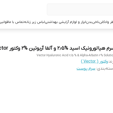
ر وادکلن
ناخن
بدن
ابزار و لوازم آرایشی بهداشتی
لباس زیر زنانه
تماس با ما
قوانین
 هیالورونیک اسید %۲٫۵ و آلفا آربوتین %۲ وکتور Vector
Vector Hyaluronic Acid 2/5 % & Alpha-Arbutin 2% Soluti
ند:
وکتور ( Vector )
ته‌بندی
:
سرم پوست