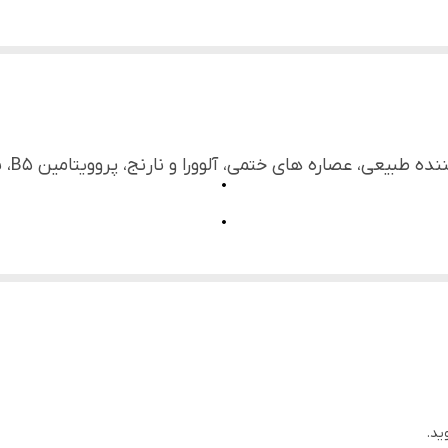
صاره های ختمی، آلوورا و نارنج، پروویتامین B5، نیاسینامید، آلانتوئین
وست
پوست تمیز صورت اسپری نمایید. استفاده از این محلول قبل 
ن بار از این محصول استفاده نمود.
ید.