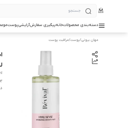
دسته‌بندی محصولات
خانه
پیگیری سفارش
آرایشی
پوست
مو
عط
مهان بیوتی
/
پوست
/
مراقبت پوست
لی
ml
بر
دس