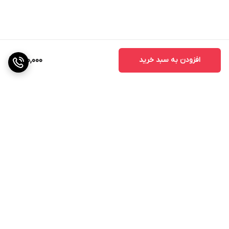
فاقد چربی، پارابن و مواد نگهدارنده شیمیایی
دارای بافت سبک و جذب آسان
ایجاد حس نرمی و لطافت
مرطوب کننده و آبرسان
افزودن به سبد خرید
890,000
کرم مرطوب کننده صورت هیدرا ادونسد ادورامکس یک
گزینه مناسب برای همه افراد با هر نوع پوستی است که با
داشتن ترکیبات موثر و بافت سبک و زود جذب، علاوه بر
حفظ رطوبت پوست به بازسازی و ترمیم ساختار پوست
کمک کرده تا شاهد پوستی شاداب و سلامت باشید.
برگشت به بالا