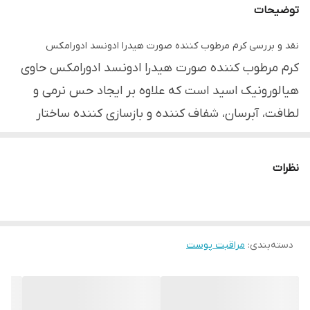
توضیحات
نقد و بررسی کرم مرطوب کننده صورت هیدرا ادونسد ادورامکس
کرم مرطوب کننده صورت هیدرا ادونسد ادورامکس حاوی
هیالورونیک اسید است که علاوه بر ایجاد حس نرمی و
لطافت، آبرسان، شفاف کننده و بازسازی کننده ساختار
پوست نیز هست و پوستی شاداب و لطیف را برای شما به
ارمغان می‌آورد. این کرم دارای بافت سبک و زودجذب بوده
نظرات
که سبب حفظ رطوبت پوست و منافذ آن در طولانی مدت و
در نتیجه درخشندگی پوست نیز می‌شود. در نظر داشته
باشید بهترین زمان برای استفاده از این کرم در طول روز و
دسته‌بندی
:
مراقبت پوست
قبل از مصرف ضد آفتاب است.
فواید استفاده از کرم مرطوب کننده صورت ادورامکس
کرم مرطوب کننده صورت ادورامکس مدل Hydra