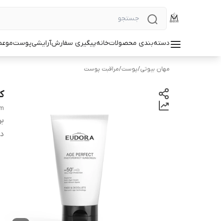
دسته‌بندی محصولات
خانه
پیگیری سفارش
آرایشی
پوست
مو
عط
مهان بیوتی
/
پوست
/
مراقبت پوست
ک
am
بر
دس