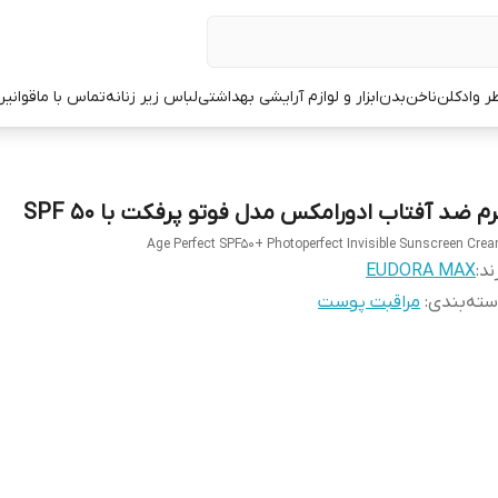
ر وادکلن
ناخن
بدن
ابزار و لوازم آرایشی بهداشتی
لباس زیر زنانه
تماس با ما
قوانین
رم ضد آفتاب ادورامکس مدل فوتو پرفکت با SPF 50
Age Perfect SPF50+ Photoperfect Invisible Sunscreen Cre
ند:
EUDORA MAX
ته‌بندی
:
مراقبت پوست