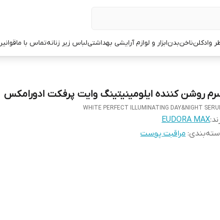
ر وادکلن
ناخن
بدن
ابزار و لوازم آرایشی بهداشتی
لباس زیر زنانه
تماس با ما
قوانین
رم روشن کننده ایلومینیتینگ وایت پرفکت ادورامکس
WHITE PERFECT ILLUMINATING DAY&NIGHT SER
ند:
EUDORA MAX
ته‌بندی
:
مراقبت پوست