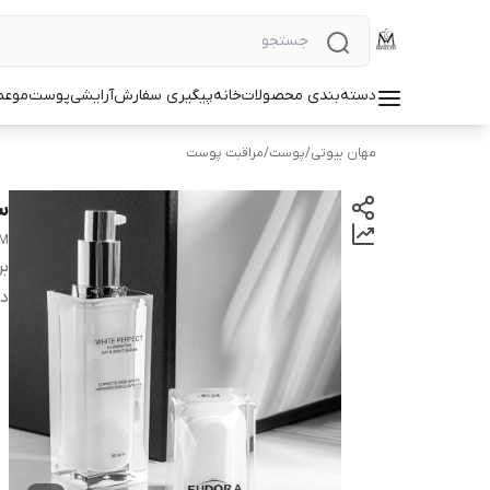
دسته‌بندی محصولات
خانه
پیگیری سفارش
آرایشی
پوست
مو
عط
مهان بیوتی
/
پوست
/
مراقبت پوست
س
UM
بر
دس