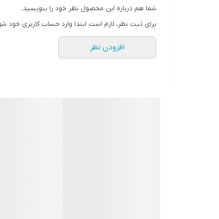
توضیحات
شما هم درباره این محصول نظر خود را بنویسید.
برای ثبت نظر، لازم است ابتدا وارد حساب کاربری خود شو
پوست شاداب و چهره زیبا نقش بسزایی در تقو
افزودن نظر
نور خورشید، موجب تیره شدن پوست و ایجاد لک
محصولات روشن‌کننده باکیفیت استفاده کنید
انواع کرم، سرم و دیگر محصولات روشن‌کننده د
می‌شوند. برندهای ایرانی و خارجی متعددی ان
سرم روشن کننده ایلومینیتینگ ادورا مکس که د
معرفی سرم روشن کننده ایلومینیتین
برند ادورا مکس در راستای تکمیل محصولات ت
ایلومینیتینگ همانند سایر تولیدات این کمپان
پوست و زیبایی دست‌به‌دست هم داده‌اند تا ا
مهار آنزیم تیروزیناز از مهم‌ترین ویژگی‌های