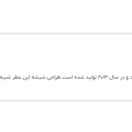
ه این عطر شبیه لالیک
ی است که اکسیری جادویی و شدیدا اغواگر را در اختیار شما قرا
 این عطر جای می‌گیرد و به ظرافت لطیف رایحه رز و بهارنارنج
سفید (گل مریم، گاردنیا و یاس) بسیار غنی می‌سازند. گرمی 
ه آمیخته شده‌اند تا عطری با ماندگاری و رد بوی جذاب داشته ب