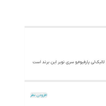
لی پارفیوم و سری نویر این برند است
ر می‌دهد.
 پیوند می‌خورد. نت‌های میانی هم این عطر
و خشکی چوب سدر و لطافت چوب صندل هم
افزودن نظر
اشید.