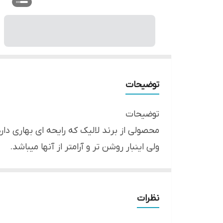
توضیحات
توضیحات
محصولی از برند لالیک که رایحه ای بهاری دارد و در سال ۲۰۱۳ تولید شده است. طراحی شیش
ولی اینبار روشن تر و آرامتر از آنها میباشد.
«لالیک لامور» از عطرهای گل‌فام و هوس‌انگیز
طراوت رایحه ترنج در چارچوب مفهومی عاشقانه
را به‌واسطه انبوهی از رایحه‌‌های گل‌های 
نظرات
به‌خوبی با رایحه‌های مشک‌فام در نت‌های پای