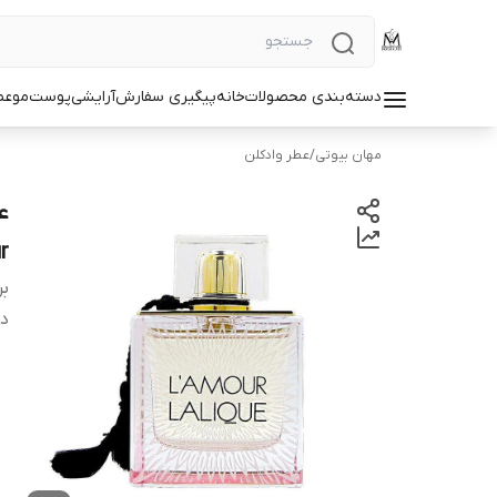
دسته‌بندی محصولات
خانه
پیگیری سفارش
آرایشی
پوست
مو
عط
مهان بیوتی
/
عطر وادکلن
ur
بر
دس