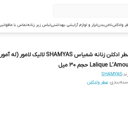
ر وادکلن
ناخن
بدن
ابزار و لوازم آرایشی بهداشتی
لباس زیر زنانه
تماس با ما
قوانین
عطر ادکلن زنانه شمیاس SHAMYAS لالیک لامور (ل
Lalique L’Amo حجم 30 میل
ند:
SHAMYAS
ته‌بندی
:
عطر وادکلن