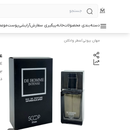
دسته‌بندی محصولات
خانه
پیگیری سفارش
آرایشی
پوست
مو
عط
مهان بیوتی
/
عطر وادکلن
عط
SE
بر
دس