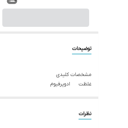
توضیحات
مشخصات کلیدی
غلظت ادوپرفیوم
طبع گرم
رایحه شیرین
مشخصات کلی
نظرات
نام عطر دیور هوم اینتنس اسکوپ - Dior Homme Intense scoop